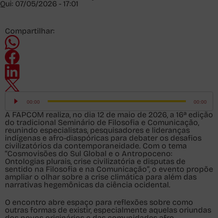
Qui: 07/05/2026 - 17:01
Compartilhar:
Tocador
de
00:00
00:00
áudio
A FAPCOM realiza, no dia 12 de maio de 2026, a
16ª edição
do tradicional
Seminário de Filosofia e Comunicação
,
reunindo especialistas, pesquisadores e lideranças
indígenas e afro-diaspóricas para debater os desafios
civilizatórios da contemporaneidade. Com o tema
“Cosmovisões do Sul Global e o Antropoceno:
Ontologias plurais, crise civilizatória e disputas de
sentido na Filosofia e na Comunicação”, o evento propõe
ampliar o olhar sobre a crise climática para além das
narrativas hegemônicas da ciência ocidental.
O encontro abre espaço para reflexões sobre como
outras formas de existir, especialmente aquelas oriundas
dos povos originários e das comunidades afro-