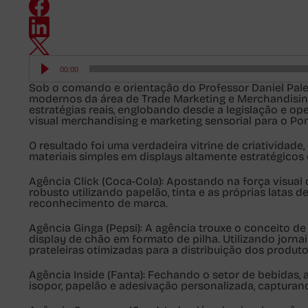
Tocador
de
00:00
áudio
Sob o comando e orientação do Professor Daniel Pale
modernos da área de Trade Marketing e Merchandising.
estratégias reais, englobando desde a legislação e 
visual merchandising e marketing sensorial para o Po
O resultado foi uma verdadeira vitrine de criatividad
materiais simples em displays altamente estratégicos 
Agência Click (Coca-Cola):
Apostando na força visual 
robusto utilizando papelão, tinta e as próprias latas
reconhecimento de marca.
Agência Ginga (Pepsi):
A agência trouxe o conceito de 
display de chão em formato de pilha. Utilizando jorna
prateleiras otimizadas para a distribuição dos produto
Agência Inside (Fanta):
Fechando o setor de bebidas, a
isopor, papelão e adesivação personalizada, capturan