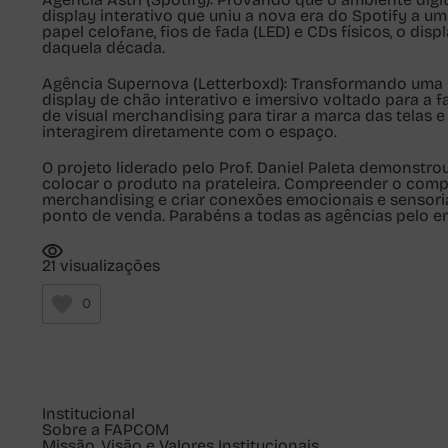
display interativo que uniu a nova era do Spotify a um
papel celofane, fios de fada (LED) e CDs físicos, o di
daquela década.
Agência Supernova (Letterboxd)
: Transformando uma p
display de chão interativo e imersivo voltado para a f
de visual merchandising para tirar a marca das telas e
interagirem diretamente com o espaço.
O projeto liderado pelo Prof. Daniel Paleta demonstr
colocar o produto na prateleira. Compreender o comp
merchandising e criar conexões emocionais e sensori
ponto de venda. Parabéns a todas as agências pelo e
21 visualizações
0
Institucional
Sobre a FAPCOM
Missão, Visão e Valores Institucionais