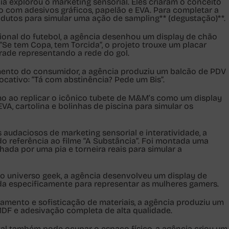
ia explorou o marketing sensorial. Eles criaram o conceito
 com adesivos gráficos, papelão e EVA. Para completar a
rodutos para simular uma ação de sampling** (degustação)**.
onal do futebol, a agência desenhou um display de chão
e tem Copa, tem Torcida”, o projeto trouxe um placar
grade representando a rede do gol.
nto do consumidor, a agência produziu um balcão de PDV
ocativo: “Tá com abstinência? Pede um Bis”.
o ao replicar o icônico tubete de M&M’s como um display
EVA, cartolina e bolinhas de piscina para simular os
audaciosos de marketing sensorial e interatividade, a
do referência ao filme “A Substância”. Foi montada uma
da por uma pia e torneira reais para simular a
 universo geek, a agência desenvolveu um display de
a especificamente para representar as mulheres gamers.
ento e sofisticação de materiais, a agência produziu um
DF e adesivação completa de alta qualidade.
al também pode ocupar o espaço físico, a agência criou um