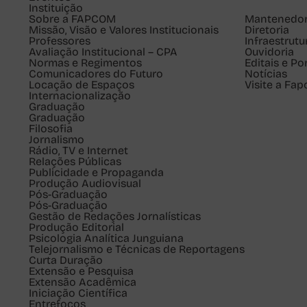
Instituição
Sobre a FAPCOM
Mantenedo
Missão, Visão e Valores Institucionais
Diretoria
Professores
Infraestrutu
Avaliação Institucional – CPA
Ouvidoria
Normas e Regimentos
Editais e Po
Comunicadores do Futuro
Notícias
Locação de Espaços
Visite a Fa
Internacionalização
Graduação
Graduação
Filosofia
Jornalismo
Rádio, TV e Internet
Relações Públicas
Publicidade e Propaganda
Produção Audiovisual
Pós-Graduação
Pós-Graduação
Gestão de Redações Jornalísticas
Produção Editorial
Psicologia Analítica Junguiana
Telejornalismo e Técnicas de Reportagens
Curta Duração
Extensão e Pesquisa
Extensão Acadêmica
Iniciação Científica
Entrefocos