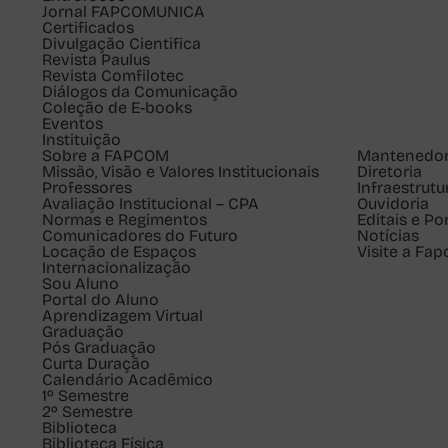
Jornal FAPCOMUNICA
Certificados
Divulgação Cientifica
Revista Paulus
Revista Comfilotec
Diálogos da Comunicação
Coleção de E-books
Eventos
Instituição
Sobre a FAPCOM
Mantenedo
Missão, Visão e Valores Institucionais
Diretoria
Professores
Infraestrutu
Avaliação Institucional – CPA
Ouvidoria
Normas e Regimentos
Editais e Po
Comunicadores do Futuro
Notícias
Locação de Espaços
Visite a Fa
Internacionalização
Sou
Aluno
Portal do Aluno
Aprendizagem Virtual
Graduação
Pós Graduação
Curta Duração
Calendário Acadêmico
1º Semestre
2º Semestre
Biblioteca
Biblioteca Física