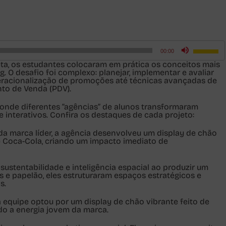
Use
00:00
as
setas
ta, os estudantes colocaram em prática os conceitos mais
para
 O desafio foi complexo: planejar, implementar e avaliar
cima
operacionalização de promoções até técnicas avançadas de
ou
nto de Venda (PDV).
para
baixo
e, onde diferentes “agências” de alunos transformaram
para
e interativos. Confira os destaques de cada projeto:
aumenta
ou
da marca líder, a agência desenvolveu um display de chão
diminuir
 de Coca-Cola, criando um impacto imediato de
o
volume.
sustentabilidade e inteligência espacial ao produzir um
is e papelão, eles estruturaram espaços estratégicos e
s.
 equipe optou por um display de chão vibrante feito de
do a energia jovem da marca.