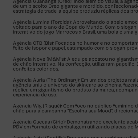
Agência Guanange (Oreo):
Indo além do visual, a agênc
de um biscoito Oreo gigante e mordido, confeccionado
estratégia de trade, a equipe produziu réplicas dos p
Agência Lumina (Torcida):
Aproveitando o apelo emoci
voltado para o ano de Copa do Mundo. Com o slogan “S
interativo do jogo Marrocos x Brasil, uma bola e uma 
Agência OTB (Bis):
Focados no humor e no comportame
feito de isopor e papel, estampado com o slogan prov
Agência Nove (M&M’s):
A equipe apostou no gigantism
de chão interativo. Na confecção, utilizaram papelão, 
confeitos coloridos.
Agência Auria (The Ordinary):
Em um dos projetos mais 
agência uniu o universo do skincare ao cinema, fazen
réplica em gigantismo do produto da marca, acompanha
experiência de uso.
Agência Wig (Risqué):
Com foco no público feminino do
chão para a campanha “Escolha seu Mood”, direcionad
Agência Cuecas (Círio):
Demonstrando excelente acabam
PDV em formato de embalagem utilizando placas de M
Agência Astri (Spotify):
Provando que o ambiente digit