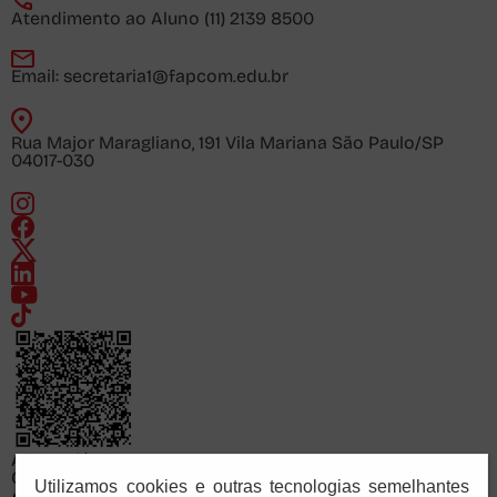
Atendimento ao Aluno
(11) 2139 8500
Email:
secretaria1@fapcom.edu.br
Rua Major Maragliano, 191 Vila Mariana São Paulo/SP
04017-030
Acesse já
Consulte o cadastro da FAPCOM no sistema e-MEC
Utilizamos cookies e outras tecnologias semelhantes