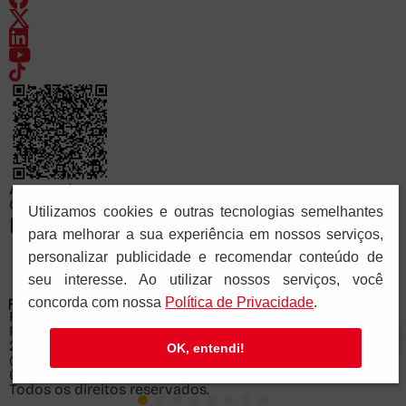
Acesse já
Consulte o cadastro da FAPCOM no sistema e-MEC
Utilizamos cookies e outras tecnologias semelhantes
para melhorar a sua experiência em nossos serviços,
personalizar publicidade e recomendar conteúdo de
seu interesse. Ao utilizar nossos serviços, você
concorda com nossa
Polí­tica de Privacidade
.
FACULDADE PAULUS DE COMUNICAÇÃO
Recredenciada pela Portaria Ministerial nº 878 de
28/11/2025
OK, entendi!
© Copyright 2026 PIA SOCIEDADE DE SÃO PAULO - CNPJ:
61.287.546/0041-57.
Todos os direitos reservados.