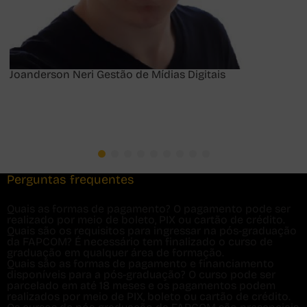
Joanderson Neri
Gestão de Mídias Digitais
Perguntas frequentes
Quais as formas de pagamento?
O pagamento pode ser
realizado por meio de boleto, PIX ou cartão de crédito.
Quais são os requisitos para ingressar na pós-graduação
da FAPCOM?
É necessário tem finalizado o curso de
graduação em qualquer área de formação.
Quais são as formas de pagamento e financiamento
disponíveis para a pós-graduação?
O curso pode ser
parcelado em até 18 meses e os pagamentos podem
realizados por meio de PIX, boleto ou cartão de crédito.