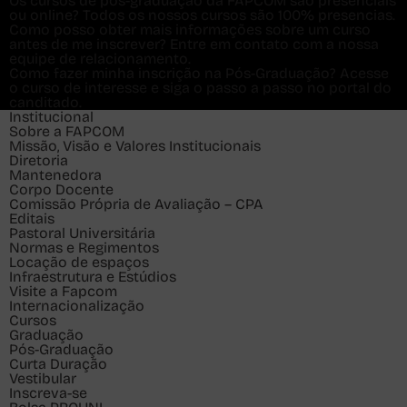
Os cursos de pós-graduação da FAPCOM são presenciais
ou online?
Todos os nossos cursos são 100% presencias.
Como posso obter mais informações sobre um curso
antes de me inscrever?
Entre em contato com a nossa
equipe de relacionamento.
Como fazer minha inscrição na Pós-Graduação?
Acesse
o curso de interesse e siga o passo a passo no portal do
canditado.
Institucional
Sobre a FAPCOM
Missão, Visão e Valores Institucionais
Diretoria
Mantenedora
Corpo Docente
Comissão Própria de Avaliação – CPA
Editais
Pastoral Universitária
Normas e Regimentos
Locação de espaços
Infraestrutura e Estúdios
Visite a Fapcom
Internacionalização
Cursos
Graduação
Pós-Graduação
Curta Duração
Vestibular
Inscreva-se