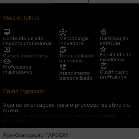
Mais detalhes
Conteúdo de alto
Metodologia
Certificação
impacto profissional
inovadora
FAPCOM
Faculdade de
Cursos inovadores
Teoria aplicada
excelência
na prática
Professores
inspiradores
Qualificação
Atendimento
profissional
personalizado
Como ingressar
Veja as orientações para o processo seletivo do
curso
1
Inscrição Online
Faça sua inscrição online pelo Portal
de Inscrição.
Pós-Graduação FAPCOM