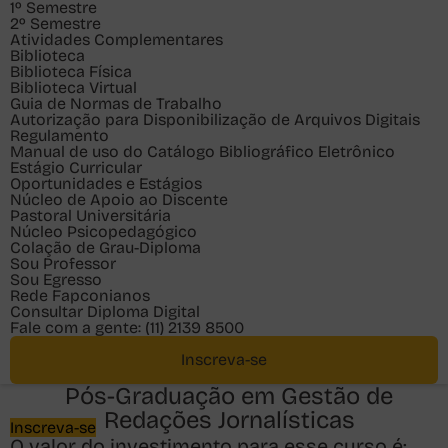
1º Semestre
2º Semestre
Atividades Complementares
Biblioteca
Biblioteca Física
Biblioteca Virtual
Guia de Normas de Trabalho
Autorização para Disponibilização de Arquivos Digitais
Regulamento
Manual de uso do Catálogo Bibliográfico Eletrônico
Estágio Curricular
Oportunidades e Estágios
Núcleo de Apoio ao Discente
Pastoral Universitária
Núcleo Psicopedagógico
Colação de Grau-Diploma
Sou
Professor
Sou
Egresso
Rede Fapconianos
Consultar Diploma Digital
Fale com a gente:
(11) 2139 8500
Inscreva-se
Ver investimento
Pós-Graduação em
Tire suas dúvidas
Gestão de
Redações Jornalísticas
Inscreva-se
O valor do investimento para esse curso é: