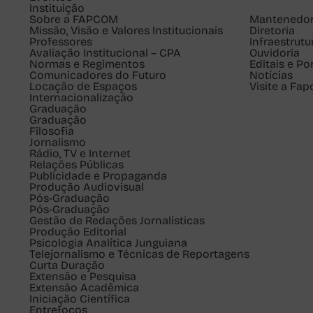
Instituição
Sobre a FAPCOM
Mantenedo
Missão, Visão e Valores Institucionais
Diretoria
Professores
Infraestrutu
Avaliação Institucional – CPA
Ouvidoria
Normas e Regimentos
Editais e Po
Comunicadores do Futuro
Notícias
Locação de Espaços
Visite a Fa
Internacionalização
Graduação
Graduação
Filosofia
Jornalismo
Rádio, TV e Internet
Relações Públicas
Publicidade e Propaganda
Produção Audiovisual
Pós-Graduação
Pós-Graduação
Gestão de Redações Jornalísticas
Produção Editorial
Psicologia Analítica Junguiana
Telejornalismo e Técnicas de Reportagens
Curta Duração
Extensão e Pesquisa
Extensão Acadêmica
Iniciação Científica
Entrefocos