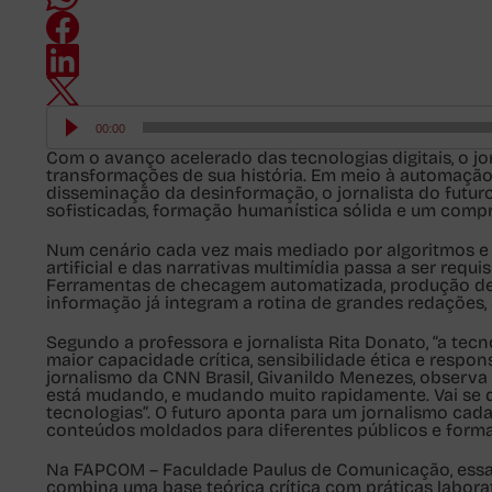
Tocador
de
00:00
áudio
Com o avanço acelerado das tecnologias digitais, o j
transformações de sua história. Em meio à automação
disseminação da desinformação, o jornalista do futu
sofisticadas
, formação humanística sólida e um compr
Num cenário cada vez mais mediado por algoritmos e p
artificial
e das
narrativas multimídia
passa a ser requis
Ferramentas de checagem automatizada, produção de
informação já integram a rotina de grandes redações,
Segundo a professora e jornalista Rita Donato, “a tecnol
maior capacidade crítica, sensibilidade ética e respon
jornalismo da CNN Brasil, Givanildo Menezes, observ
está mudando, e mudando muito rapidamente. Vai se 
tecnologias”. O futuro aponta para um
jornalismo cada
conteúdos moldados para diferentes públicos e forma
Na FAPCOM – Faculdade Paulus de Comunicação, essa 
combina uma base teórica crítica com práticas labora