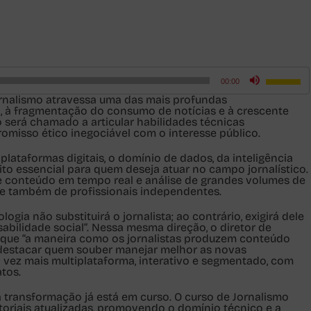
Use
00:00
as
setas
ornalismo atravessa uma das mais profundas
para
, à fragmentação do consumo de notícias e à crescente
cima
ro será chamado a
articular habilidades técnicas
ou
omisso ético inegociável com o interesse público.
para
baixo
lataformas digitais, o
domínio de dados
, da
inteligência
para
ito essencial para quem deseja atuar no campo jornalístico.
aumenta
 conteúdo em tempo real e análise de grandes volumes de
ou
 e também de profissionais independentes.
diminuir
o
ogia não substituirá o jornalista; ao contrário, exigirá dele
volume.
sabilidade social”. Nessa mesma direção, o diretor de
a que “a maneira como os jornalistas produzem conteúdo
destacar quem souber manejar melhor as novas
 vez mais multiplataforma
, interativo e segmentado, com
tos.
transformação já está em curso. O curso de Jornalismo
toriais atualizadas, promovendo o domínio técnico e a