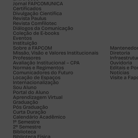
Jornal FAPCOMUNICA
Certificados
Divulgação Cientifica
Revista Paulus
Revista Comfilotec
Diálogos da Comunicação
Coleção de E-books
Eventos
Instituição
Sobre a FAPCOM
Mantenedo
Missão, Visão e Valores Institucionais
Diretoria
Professores
Infraestrutu
Avaliação Institucional – CPA
Ouvidoria
Normas e Regimentos
Editais e Po
Comunicadores do Futuro
Notícias
Locação de Espaços
Visite a Fa
Internacionalização
Sou
Aluno
Portal do Aluno
Aprendizagem Virtual
Graduação
Pós Graduação
Curta Duração
Calendário Acadêmico
1º Semestre
2º Semestre
Biblioteca
Biblioteca Física