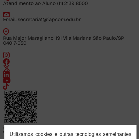
Atendimento ao Aluno
(11) 2139 8500
Email:
secretaria1@fapcom.edu.br
Rua Major Maragliano, 191 Vila Mariana São Paulo/SP
04017-030
Acesse já
Consulte o cadastro da FAPCOM no sistema e-MEC
Utilizamos cookies e outras tecnologias semelhantes