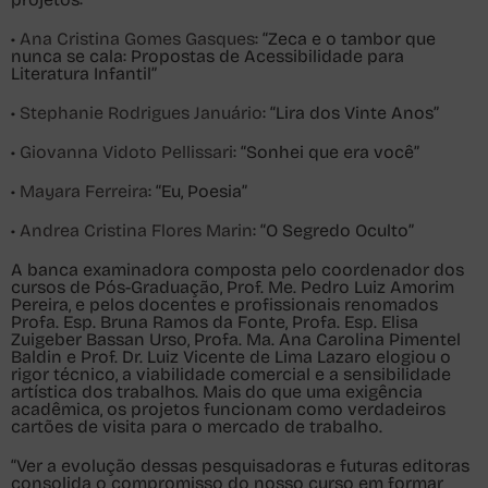
•
Ana Cristina Gomes Gasques
: “
Zeca e o tambor que
nunca se cala: Propostas de Acessibilidade para
Literatura Infantil
”
•
S
tephanie Rodrigues Januário
: “
Lira dos Vinte Anos
”
•
Giovanna Vidoto Pellissari
: “
Sonhei que era você
”
•
Mayara Ferreira
: “
Eu, Poesia
”
•
Andrea Cristina Flores Marin
: “
O Segredo Oculto
”
A banca examinadora composta pelo coordenador dos
cursos de Pós-Graduação, Prof. Me. Pedro Luiz Amorim
Pereira, e pelos docentes e profissionais renomados
Profa. Esp. Bruna Ramos da Fonte, Profa. Esp. Elisa
Zuigeber Bassan Urso, Profa. Ma. Ana Carolina Pimentel
Baldin e Prof. Dr. Luiz Vicente de Lima Lazaro elogiou o
rigor técnico, a viabilidade comercial e a sensibilidade
artística dos trabalhos. Mais do que uma exigência
acadêmica, os projetos funcionam como verdadeiros
cartões de visita para o mercado de trabalho.
“Ver a evolução dessas pesquisadoras e futuras editoras
consolida o compromisso do nosso curso em formar