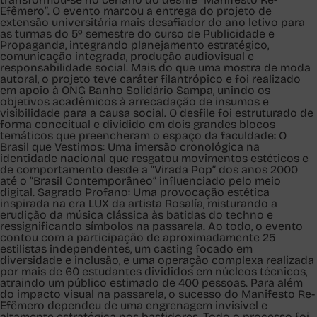
Efêmero”. O evento marcou a entrega do projeto de
extensão universitária mais desafiador do ano letivo para
as turmas do 5º semestre do curso de Publicidade e
Propaganda, integrando planejamento estratégico,
comunicação integrada, produção audiovisual e
responsabilidade social. Mais do que uma mostra de moda
autoral, o projeto teve caráter filantrópico e foi realizado
em apoio à ONG Banho Solidário Sampa, unindo os
objetivos acadêmicos à arrecadação de insumos e
visibilidade para a causa social. O desfile foi estruturado de
forma conceitual e dividido em dois grandes blocos
temáticos que preencheram o espaço da faculdade: O
Brasil que Vestimos: Uma imersão cronológica na
identidade nacional que resgatou movimentos estéticos e
de comportamento desde a “Virada Pop” dos anos 2000
até o “Brasil Contemporâneo” influenciado pelo meio
digital. Sagrado Profano: Uma provocação estética
inspirada na era LUX da artista Rosalía, misturando a
erudição da música clássica às batidas do techno e
ressignificando símbolos na passarela. Ao todo, o evento
contou com a participação de aproximadamente 25
estilistas independentes, um casting focado em
diversidade e inclusão, e uma operação complexa realizada
por mais de 60 estudantes divididos em núcleos técnicos,
atraindo um público estimado de 400 pessoas. Para além
do impacto visual na passarela, o sucesso do Manifesto Re-
Efêmero dependeu de uma engrenagem invisível e
altamente estratégica nos bastidores. Todo o processo foi