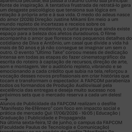
aparência peculiar, ela passa a tratá-lo como sua principal
fonte de inspiração. A tentativa frustrada de retratá-lo gera
um desgaste psicológico que tensiona sua lógica em
relação à própria arte e à sua vida. O medo do adeus nasce
do amor (2026) Direção: Justine Mikami Em meio a um
mundo repleto de incertezas e receios sobre os
relacionamentos modernos, o curta prova que ainda existe
espaço para a beleza dos afetos duradouros. O filme
acompanha o amor que floresce nos pequenos detalhes do
cotidiano de Diva e Antônio, um casal que divide a vida há
mais de 50 anos e já não consegue se imaginar um sem o
outro. O evento “Último Take” coroou meses de dedicação
intensa em todas as etapas do fazer cinematográfico: da
escrita do roteiro à captação de recursos, direção de arte,
som e montagem. Ver o auditório repleto, vibrando e se
emocionando a cada crédito que subia na tela, reforçou a
vocação desses novos profissionais em criar histórias que
tocam e transformam o espectador. A FAPCOM parabeniza
todos os formandos de Produção Audiovisual pela
excelência das entregas e deseja muito sucesso nos
próximos sets que o mercado reserva a cada um deles!
Alunos de Publicidade da FAPCOM realizam o desfile
“Manifesto Re-Efêmero” com foco em impacto social e
prática de mercado
Qui: 17/06/2026 - 16:05 | Educação |
Graduação | Publicidade e Propaganda
Na última sexta-feira, 12 de junho, o campus da FAPCOM
(Faculdade Paulus de Tecnologia e Comunicação)
transformou-se no cenário do desfile “Manifesto Re-