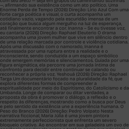
com seu afeto — seja em grupos ou caminhando sozinhas
—, afirmando sua existência como um ato político. Uma
Enorme Perda de Tempo (2026) Direção: Lírio Azul Com uma
forte carga poética e visual, o curta acompanha um
cotidiano vazio, vagando pela escuridão imensa de um
coração que busca algum mergulho na luz de esperança,
até finalmente encontrar a cor. Inanna – Se eu tivesse voz,
eu cantaria (2026) Direção: Raphael Eleuterio O drama
acompanha uma jovem mulher que vive em silêncio dentro
de uma relação marcada por controle e violência cotidiana.
Após uma discussão com o namorado, Inanna é
atravessada por uma ruptura entre a realidade e o
inconsciente, sendo conduzida a um espaço simbólico
onde emergem memórias e silenciamentos. Guiada por uma
figura enigmática, ela percorre uma jornada íntima de
confronto para decidir entre continuar se calando ou
reconhecer a própria voz. Yeshouá (2026) Direção: Raphael
Targa Um documentário focado na pluralidade da fé, que
explora diferentes formas de compreender a
espiritualidade por meio do Espiritismo, do Catolicismo e da
Umbanda. Longe de comparar ou ditar verdades, a
proposta da obra é promover o diálogo, a reflexão e o
respeito às diferenças, mostrando como a busca por Deus
e pelo sentido da existência une a experiência humana. O
Peso do Branco (2026) Direção: Pedro Volpato Nesta
narrativa ficcional, Maria Júlia é uma jovem pintora
extremamente perfeccionista que enfrenta um severo
bloqueio criativo. Ao encontrar em sua geladeira um ovo de