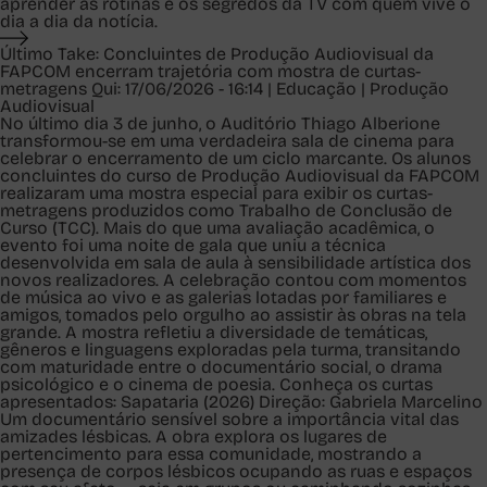
aprender as rotinas e os segredos da TV com quem vive o
dia a dia da notícia.
Último Take: Concluintes de Produção Audiovisual da
FAPCOM encerram trajetória com mostra de curtas-
metragens
Qui: 17/06/2026 - 16:14 | Educação | Produção
Audiovisual
No último dia 3 de junho, o Auditório Thiago Alberione
transformou-se em uma verdadeira sala de cinema para
celebrar o encerramento de um ciclo marcante. Os alunos
concluintes do curso de Produção Audiovisual da FAPCOM
realizaram uma mostra especial para exibir os curtas-
metragens produzidos como Trabalho de Conclusão de
Curso (TCC). Mais do que uma avaliação acadêmica, o
evento foi uma noite de gala que uniu a técnica
desenvolvida em sala de aula à sensibilidade artística dos
novos realizadores. A celebração contou com momentos
de música ao vivo e as galerias lotadas por familiares e
amigos, tomados pelo orgulho ao assistir às obras na tela
grande. A mostra refletiu a diversidade de temáticas,
gêneros e linguagens exploradas pela turma, transitando
com maturidade entre o documentário social, o drama
psicológico e o cinema de poesia. Conheça os curtas
apresentados: Sapataria (2026) Direção: Gabriela Marcelino
Um documentário sensível sobre a importância vital das
amizades lésbicas. A obra explora os lugares de
pertencimento para essa comunidade, mostrando a
presença de corpos lésbicos ocupando as ruas e espaços