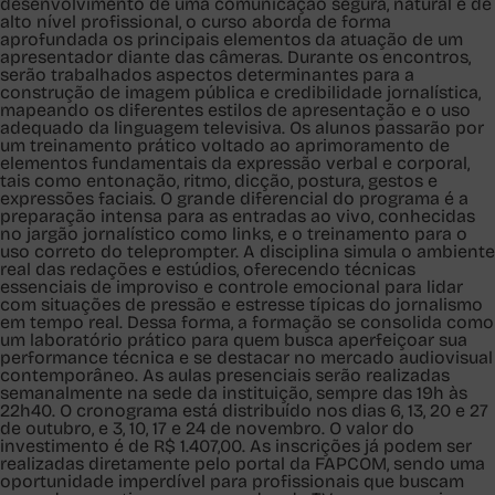
desenvolvimento de uma comunicação segura, natural e de
alto nível profissional, o curso aborda de forma
aprofundada os principais elementos da atuação de um
apresentador diante das câmeras. Durante os encontros,
serão trabalhados aspectos determinantes para a
construção de imagem pública e credibilidade jornalística,
mapeando os diferentes estilos de apresentação e o uso
adequado da linguagem televisiva. Os alunos passarão por
um treinamento prático voltado ao aprimoramento de
elementos fundamentais da expressão verbal e corporal,
tais como entonação, ritmo, dicção, postura, gestos e
expressões faciais. O grande diferencial do programa é a
preparação intensa para as entradas ao vivo, conhecidas
no jargão jornalístico como links, e o treinamento para o
uso correto do teleprompter. A disciplina simula o ambiente
real das redações e estúdios, oferecendo técnicas
essenciais de improviso e controle emocional para lidar
com situações de pressão e estresse típicas do jornalismo
em tempo real. Dessa forma, a formação se consolida como
um laboratório prático para quem busca aperfeiçoar sua
performance técnica e se destacar no mercado audiovisual
contemporâneo. As aulas presenciais serão realizadas
semanalmente na sede da instituição, sempre das 19h às
22h40. O cronograma está distribuído nos dias 6, 13, 20 e 27
de outubro, e 3, 10, 17 e 24 de novembro. O valor do
investimento é de R$ 1.407,00. As inscrições já podem ser
realizadas diretamente pelo portal da FAPCOM, sendo uma
oportunidade imperdível para profissionais que buscam