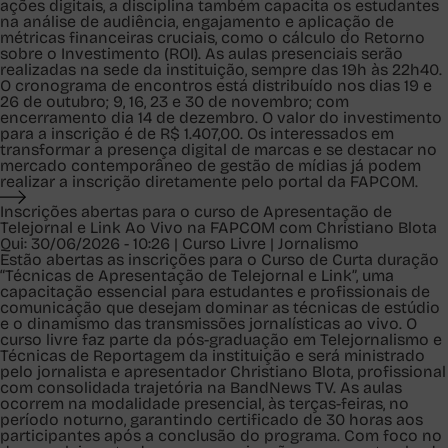
ações digitais, a disciplina também capacita os estudantes
na análise de audiência, engajamento e aplicação de
métricas financeiras cruciais, como o cálculo do Retorno
sobre o Investimento (ROI). As aulas presenciais serão
realizadas na sede da instituição, sempre das 19h às 22h40.
O cronograma de encontros está distribuído nos dias 19 e
26 de outubro; 9, 16, 23 e 30 de novembro; com
encerramento dia 14 de dezembro. O valor do investimento
para a inscrição é de R$ 1.407,00. Os interessados em
transformar a presença digital de marcas e se destacar no
mercado contemporâneo de gestão de mídias já podem
realizar a inscrição diretamente pelo portal da FAPCOM.
Inscrições abertas para o curso de Apresentação de
Telejornal e Link Ao Vivo na FAPCOM com Christiano Blota
Qui: 30/06/2026 - 10:26 | Curso Livre | Jornalismo
Estão abertas as inscrições para o Curso de Curta duração
“Técnicas de Apresentação de Telejornal e Link”, uma
capacitação essencial para estudantes e profissionais de
comunicação que desejam dominar as técnicas de estúdio
e o dinamismo das transmissões jornalísticas ao vivo. O
curso livre faz parte da pós-graduação em Telejornalismo e
Técnicas de Reportagem da instituição e será ministrado
pelo jornalista e apresentador Christiano Blota, profissional
com consolidada trajetória na BandNews TV. As aulas
ocorrem na modalidade presencial, às terças-feiras, no
período noturno, garantindo certificado de 30 horas aos
participantes após a conclusão do programa. Com foco no