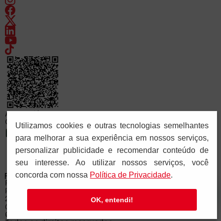
Acesse já
Consulte o cadastro da FAPCOM no sistema e-MEC
Utilizamos cookies e outras tecnologias semelhantes
para melhorar a sua experiência em nossos serviços,
personalizar publicidade e recomendar conteúdo de
seu interesse. Ao utilizar nossos serviços, você
concorda com nossa
Polí­tica de Privacidade
.
FACULDADE PAULUS DE COMUNICAÇÃO
Recredenciada pela Portaria Ministerial nº 878 de
28/11/2025
OK, entendi!
© Copyright 2026 PIA SOCIEDADE DE SÃO PAULO - CNPJ:
61.287.546/0041-57.