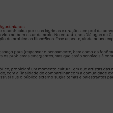
 Agostinianos
 reconhecida por suas lágrimas e orações em prol da conver
vida ao bem-estar da prole. No entanto, nos Diálogos de Ca
ão de problemas filosóficos. Esse aspecto, ainda pouco exp
 espaço para (re)pensar o pensamento, bem como os fenômen
ra os problemas emergentes, mas que estão sensíveis à com
sófico, propiciará um momento cultural, em que artistas das
vado, com a finalidade de compartilhar com a comunidade e
ssível que o público externo sugira temas e palestrantes pa