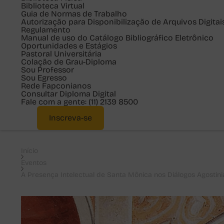
Biblioteca Virtual
Guia de Normas de Trabalho
Autorização para Disponibilização de Arquivos Digitai
Regulamento
Manual de uso do Catálogo Bibliográfico Eletrônico
Oportunidades e Estágios
Pastoral Universitária
Colação de Grau-Diploma
Sou
Professor
Sou
Egresso
Rede Fapconianos
Consultar Diploma Digital
Fale com a gente:
(11) 2139 8500
Inscreva-se
Início
Eventos
A Presença Intelectual de Santa Mônica nos Diálogos Agostin