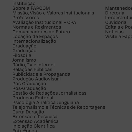
Instituição
Sobre a FAPCOM
Mantenedo
Missão, Visão e Valores Institucionais
Diretoria
Professores
Infraestrutu
Avaliação Institucional – CPA
Ouvidoria
Normas e Regimentos
Editais e Po
Comunicadores do Futuro
Notícias
Locação de Espaços
Visite a Fa
Internacionalização
Graduação
Graduação
Filosofia
Jornalismo
Rádio, TV e Internet
Relações Públicas
Publicidade e Propaganda
Produção Audiovisual
Pós-Graduação
Pós-Graduação
Gestão de Redações Jornalísticas
Produção Editorial
Psicologia Analítica Junguiana
Telejornalismo e Técnicas de Reportagens
Curta Duração
Extensão e Pesquisa
Extensão Acadêmica
Iniciação Científica
Entrefocos