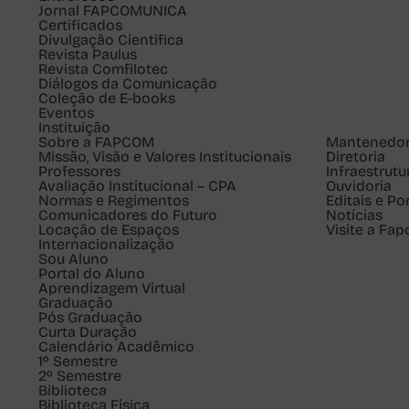
Jornal FAPCOMUNICA
Certificados
Divulgação Cientifica
Revista Paulus
Revista Comfilotec
Diálogos da Comunicação
Coleção de E-books
Eventos
Instituição
Sobre a FAPCOM
Mantenedo
Missão, Visão e Valores Institucionais
Diretoria
Professores
Infraestrutu
Avaliação Institucional – CPA
Ouvidoria
Normas e Regimentos
Editais e Po
Comunicadores do Futuro
Notícias
Locação de Espaços
Visite a Fa
Internacionalização
Sou
Aluno
Portal do Aluno
Aprendizagem Virtual
Graduação
Pós Graduação
Curta Duração
Calendário Acadêmico
1º Semestre
2º Semestre
Biblioteca
Biblioteca Física