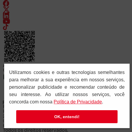
Acesse já
Consulte o cadastro da FAPCOM no sistema e-MEC
Utilizamos cookies e outras tecnologias semelhantes
para melhorar a sua experiência em nossos serviços,
personalizar publicidade e recomendar conteúdo de
seu interesse. Ao utilizar nossos serviços, você
concorda com nossa
Polí­tica de Privacidade
.
FACULDADE PAULUS DE COMUNICAÇÃO
Recredenciada pela Portaria Ministerial nº 878 de
28/11/2025
OK, entendi!
© Copyright 2026 PIA SOCIEDADE DE SÃO PAULO - CNPJ:
61.287.546/0041-57.
Todos os direitos reservados.